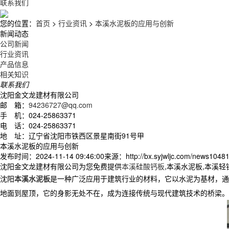
联系我们
您的位置：
首页
>
行业资讯
>
本溪水泥板的应用与创新
新闻动态
公司新闻
行业资讯
产品信息
相关知识
联系我们
沈阳金文龙建材有限公司
邮 箱：
94236727@qq.com
手 机：024-25863371
电 话：024-25863371
地 址：辽宁省沈阳市铁西区景星南街91号甲
本溪水泥板的应用与创新
发布时间：2024-11-14 09:46:00
来源：http://bx.syjwljc.com/news10481
沈阳金文龙建材有限公司为您免费提供
本溪硅酸钙板
,本溪水泥板,本溪
沈阳
本溪水泥板
是一种广泛应用于建筑行业的材料，它以水泥为基材，通
地面到屋顶，它的身影无处不在，成为连接传统与现代建筑技术的桥梁。