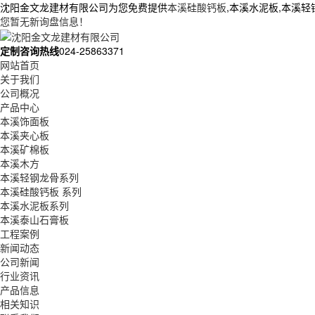
沈阳金文龙建材有限公司为您免费提供
本溪硅酸钙板
,本溪水泥板,本溪
您暂无新询盘信息！
定制咨询热线
024-25863371
网站首页
关于我们
公司概况
产品中心
本溪饰面板
本溪夹心板
本溪矿棉板
本溪木方
本溪轻钢龙骨系列
本溪硅酸钙板 系列
本溪水泥板系列
本溪泰山石膏板
工程案例
新闻动态
公司新闻
行业资讯
产品信息
相关知识