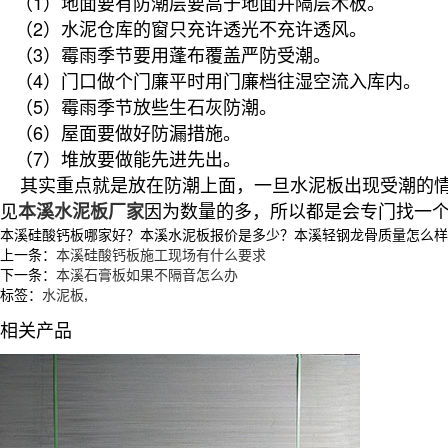
（1）地面要有防潮层要高于地面并隔层木板。
（2）水泥仓库的窗只充许透光不充许透风。
（3）霉雨季节要用蓬布覆盖严防受潮。
（4）门口做个门廉平时用门廉档往湿空流入库内。
（5）霉雨季节放些生石灰防潮。
（6）屋面要做好防漏措施。
（7）堆放要做能先进先出。
其实重点就是放在防潮上面，一旦水泥板出现受潮的情
见
因为数量的多，所以都是会专门找一
本溪水泥板厂家
本溪硅酸钙板哪家好？本溪水泥板报价是多少？本溪轻钢龙骨质量怎么样？沈阳
上一条：
本溪硅酸钙板施工现场有什么要求
下一条：
本溪石膏板如果不隔音怎么办
标签：
水泥板
,
相关产品