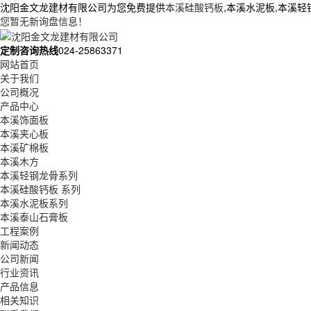
沈阳金文龙建材有限公司为您免费提供
本溪硅酸钙板
,本溪水泥板,本溪
您暂无新询盘信息！
定制咨询热线
024-25863371
网站首页
关于我们
公司概况
产品中心
本溪饰面板
本溪夹心板
本溪矿棉板
本溪木方
本溪轻钢龙骨系列
本溪硅酸钙板 系列
本溪水泥板系列
本溪泰山石膏板
工程案例
新闻动态
公司新闻
行业资讯
产品信息
相关知识