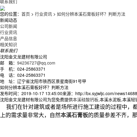
联系我们
您的位置：
首页
>
行业资讯
>
如何分辨本溪石膏板好坏？判断方法
新闻动态
公司新闻
行业资讯
产品信息
相关知识
联系我们
沈阳金文龙建材有限公司
邮 箱：
94236727@qq.com
手 机：024-25863371
电 话：024-25863371
地 址：辽宁省沈阳市铁西区景星南街91号甲
如何分辨本溪石膏板好坏？判断方法
发布时间：2019-10-17 13:45:00
来源：http://bx.syjwljc.com/news14688
沈阳金文龙建材有限公司为您免费提供
本溪硅酸钙板
,本溪水泥板,本溪
我们在针对建筑或者是场所进行施工建设的过程中，都
上的需求量非常大，自然
的质量参差不齐，
本溪石膏板