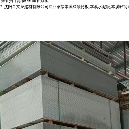
金文龙建材有限公司专业承接本溪硅酸钙板,本溪水泥板,本溪轻钢龙骨,,电话