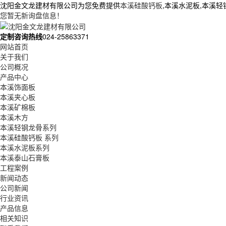
沈阳金文龙建材有限公司为您免费提供
本溪硅酸钙板
,本溪水泥板,本溪
您暂无新询盘信息！
定制咨询热线
024-25863371
网站首页
关于我们
公司概况
产品中心
本溪饰面板
本溪夹心板
本溪矿棉板
本溪木方
本溪轻钢龙骨系列
本溪硅酸钙板 系列
本溪水泥板系列
本溪泰山石膏板
工程案例
新闻动态
公司新闻
行业资讯
产品信息
相关知识