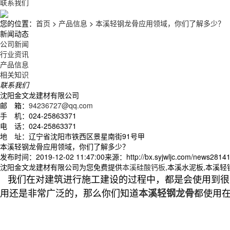
联系我们
您的位置：
首页
>
产品信息
>
本溪轻钢龙骨应用领域，你们了解多少？
新闻动态
公司新闻
行业资讯
产品信息
相关知识
联系我们
沈阳金文龙建材有限公司
邮 箱：
94236727@qq.com
手 机：024-25863371
电 话：024-25863371
地 址：辽宁省沈阳市铁西区景星南街91号甲
本溪轻钢龙骨应用领域，你们了解多少？
发布时间：2019-12-02 11:47:00
来源：http://bx.syjwljc.com/news28141
沈阳金文龙建材有限公司为您免费提供
本溪硅酸钙板
,本溪水泥板,本溪
我们在对建筑进行施工建设的过程中，都是会使用到很
用还是非常广泛的，那么你们知道
都使用
本溪轻钢龙骨