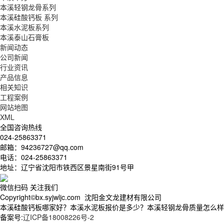
本溪轻钢龙骨系列
本溪硅酸钙板 系列
本溪水泥板系列
本溪泰山石膏板
新闻动态
公司新闻
行业资讯
产品信息
相关知识
工程案例
网站地图
XML
全国咨询热线
024-25863371
邮箱：94236727@qq.com
电话：024-25863371
地址：辽宁省沈阳市铁西区景星南街91号甲
微信扫码 关注我们
Copyright©bx.syjwljc.com 沈阳金文龙建材有限公司
本溪硅酸钙板哪家好？本溪水泥板报价是多少？本溪轻钢龙骨质量怎么样？沈阳
备案号:
辽ICP备18008226号-2