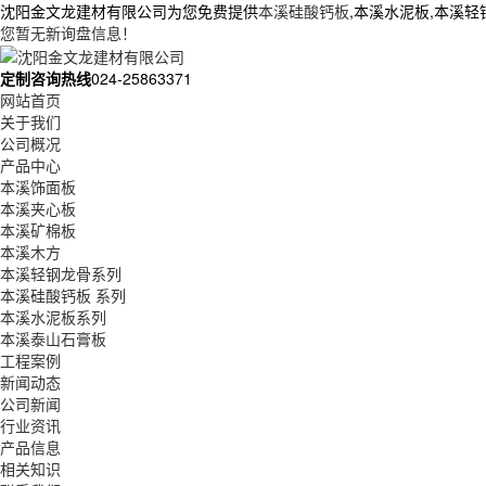
沈阳金文龙建材有限公司为您免费提供
本溪硅酸钙板
,本溪水泥板,本溪
您暂无新询盘信息！
定制咨询热线
024-25863371
网站首页
关于我们
公司概况
产品中心
本溪饰面板
本溪夹心板
本溪矿棉板
本溪木方
本溪轻钢龙骨系列
本溪硅酸钙板 系列
本溪水泥板系列
本溪泰山石膏板
工程案例
新闻动态
公司新闻
行业资讯
产品信息
相关知识