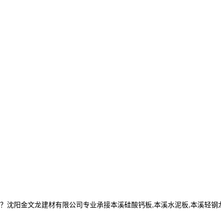
金文龙建材有限公司专业承接本溪硅酸钙板,本溪水泥板,本溪轻钢龙骨,电话: