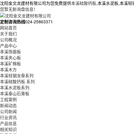
沈阳金文龙建材有限公司为您免费提供
本溪硅酸钙板
,本溪水泥板,本溪
您暂无新询盘信息！
定制咨询热线
024-25863371
网站首页
关于我们
公司概况
产品中心
本溪饰面板
本溪夹心板
本溪矿棉板
本溪木方
本溪轻钢龙骨系列
本溪硅酸钙板 系列
本溪水泥板系列
本溪泰山石膏板
工程案例
新闻动态
公司新闻
行业资讯
产品信息
相关知识