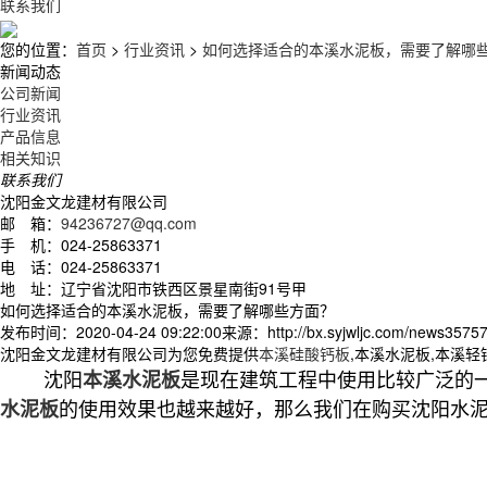
联系我们
您的位置：
首页
>
行业资讯
>
如何选择适合的本溪水泥板，需要了解哪
新闻动态
公司新闻
行业资讯
产品信息
相关知识
联系我们
沈阳金文龙建材有限公司
邮 箱：
94236727@qq.com
手 机：024-25863371
电 话：024-25863371
地 址：辽宁省沈阳市铁西区景星南街91号甲
如何选择适合的本溪水泥板，需要了解哪些方面？
发布时间：2020-04-24 09:22:00
来源：http://bx.syjwljc.com/news35757
沈阳金文龙建材有限公司为您免费提供
本溪硅酸钙板
,本溪水泥板,本溪
沈阳
是现在建筑工程中使用比较广泛的
本溪水泥板
的使用效果也越来越好，那么我们在购买沈阳水
水泥板