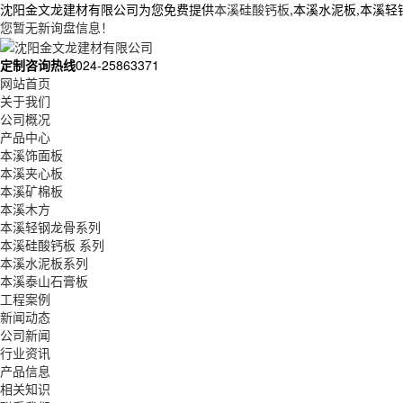
沈阳金文龙建材有限公司为您免费提供
本溪硅酸钙板
,本溪水泥板,本溪
您暂无新询盘信息！
定制咨询热线
024-25863371
网站首页
关于我们
公司概况
产品中心
本溪饰面板
本溪夹心板
本溪矿棉板
本溪木方
本溪轻钢龙骨系列
本溪硅酸钙板 系列
本溪水泥板系列
本溪泰山石膏板
工程案例
新闻动态
公司新闻
行业资讯
产品信息
相关知识