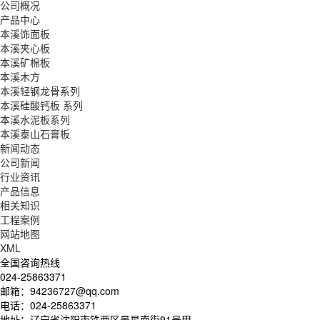
公司概况
产品中心
本溪饰面板
本溪夹心板
本溪矿棉板
本溪木方
本溪轻钢龙骨系列
本溪硅酸钙板 系列
本溪水泥板系列
本溪泰山石膏板
新闻动态
公司新闻
行业资讯
产品信息
相关知识
工程案例
网站地图
XML
全国咨询热线
024-25863371
邮箱：94236727@qq.com
电话：024-25863371
地址：辽宁省沈阳市铁西区景星南街91号甲