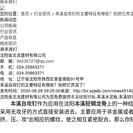
联系我们
您的位置：
首页
>
行业资讯
>
本溪自攻钉的主要特征有哪些？别把它弄
新闻动态
公司新闻
行业资讯
产品信息
相关知识
联系我们
沈阳金文龙建材有限公司
邮 箱：
94236727@qq.com
手 机：024-25863371
电 话：024-25863371
地 址：辽宁省沈阳市铁西区景星南街91号甲
本溪自攻钉的主要特征有哪些？别把它弄混了！
发布时间：2020-08-28 09:25:00
来源：http://bx.syjwljc.com/news45140
沈阳金文龙建材有限公司为您免费提供
本溪硅酸钙板
,本溪水泥板,本溪
作为应用在沈阳
上的一种
本溪自攻钉
本溪轻钢龙骨
采用无攻牙的方式直接安装进去。主要应用于非金属或者
挤、压、攻"出相应的螺纹，使之相互紧密配合。那么你