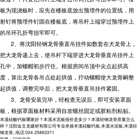
板为现浇板时，应先在楼板底放出预埋件的位置线，用
射钉将预埋件钉固在楼板底，将吊杆上端穿过预埋件上
的吊环孔折弯扭牢即可。
2、将沈阳轻钢龙骨垂直吊挂件如数套在犬龙骨上，
把大龙骨递上去，使吊杆下端穿进大龙骨垂直吊挂件上
孔中，加螺帽初步拧住。根据房间吊顶中尖点起拱高
度，算出龙骨各吊点处起拱值，拧动螺帽使大龙骨嗣整
起拱值，调整完毕后，把大龙骨垂直吊挂件紧固。
3、龙骨安装完毕，经检查无误后，即可安装罩面
板，根据罩面板材料采用自攻螺丝固定或胶粘剂粘贴。
本溪硅酸钙板哪家好？本溪水泥板报价是多少？本溪轻钢龙骨质量怎么
样？沈阳金文龙建材有限公司专业承接本溪硅酸钙板,本溪水泥板,本溪轻
钢龙骨,,电话:024-25863371
标签：
轻钢龙骨
,