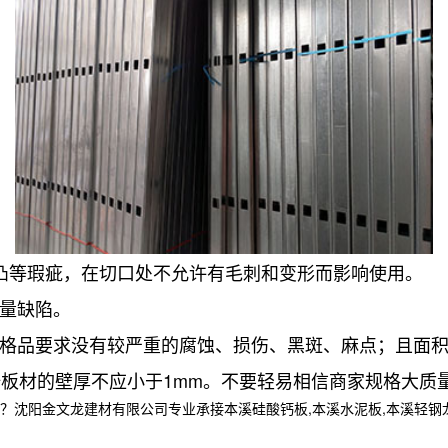
凸等瑕疵，在切口处不允许有毛刺和变形而影响使用。
质量缺陷。
合格品要求没有较严重的腐蚀、损伤、黑斑、麻点；且面
锌板材的壁厚不应小于1mm。不要轻易相信商家规格大质
金文龙建材有限公司专业承接本溪硅酸钙板,本溪水泥板,本溪轻钢龙骨,,电话