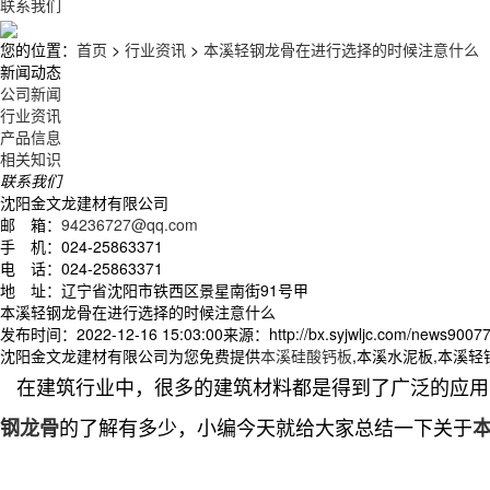
联系我们
您的位置：
首页
>
行业资讯
>
本溪轻钢龙骨在进行选择的时候注意什么
新闻动态
公司新闻
行业资讯
产品信息
相关知识
联系我们
沈阳金文龙建材有限公司
邮 箱：
94236727@qq.com
手 机：024-25863371
电 话：024-25863371
地 址：辽宁省沈阳市铁西区景星南街91号甲
本溪轻钢龙骨在进行选择的时候注意什么
发布时间：2022-12-16 15:03:00
来源：http://bx.syjwljc.com/news90077
沈阳金文龙建材有限公司为您免费提供
本溪硅酸钙板
,本溪水泥板,本溪
在建筑行业中，很多的建筑材料都是得到了广泛的应用
的了解有多少，小编今天就给大家总结一下关于
钢龙骨