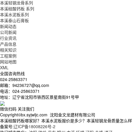
本溪轻钢龙骨系列
本溪硅酸钙板 系列
本溪水泥板系列
本溪泰山石膏板
新闻动态
公司新闻
行业资讯
产品信息
相关知识
工程案例
网站地图
XML
全国咨询热线
024-25863371
邮箱：94236727@qq.com
电话：024-25863371
地址：辽宁省沈阳市铁西区景星南街91号甲
微信扫码 关注我们
Copyright©bx.syjwljc.com 沈阳金文龙建材有限公司
本溪硅酸钙板哪家好？本溪水泥板报价是多少？本溪轻钢龙骨质量怎么样？沈阳
备案号:
辽ICP备18008226号-2