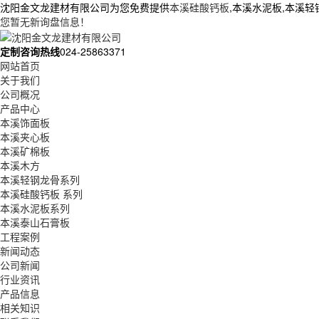
沈阳金文龙建材有限公司为您免费提供
本溪硅酸钙板
,本溪水泥板,本溪
您暂无新询盘信息！
定制咨询热线
024-25863371
网站首页
关于我们
公司概况
产品中心
本溪饰面板
本溪夹心板
本溪矿棉板
本溪木方
本溪轻钢龙骨系列
本溪硅酸钙板 系列
本溪水泥板系列
本溪泰山石膏板
工程案例
新闻动态
公司新闻
行业资讯
产品信息
相关知识