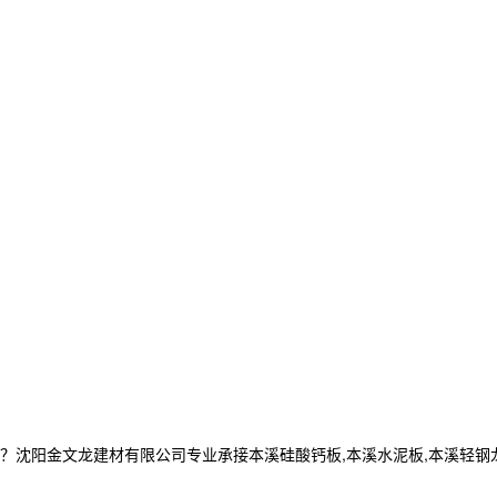
金文龙建材有限公司专业承接本溪硅酸钙板,本溪水泥板,本溪轻钢龙骨,电话: