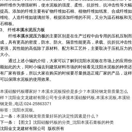
种纤维作为增强材料，使水泥板的强度、柔性、抗折性、抗冲击性等大幅
提高。添加的纤维主要有矿物纤维如石棉、植物纤维如纸浆、合成纤维如
维纶、人造纤维如玻璃丝等。根据添加纤维的不同，又分为温石棉板和无
石棉板。
3、 纤维
本溪水泥压力板
纤维
本溪水泥压力板
的主要区别是在生产过程中由专用的压机压制而
成，具有更高的密度，防水、防火、隔音性能更高，承载、抗折抗冲击性
更强，其性能的高低除了原材料、配方和工艺外，主要取决于压机压力的
大小。
通过上述小编的介绍，大家可以了解到沈阳水泥板在市场上的应用份
额如此的大，同时小编去到建筑材料市场的时候看见沈阳水泥板的种类还
有厂家有很多，所以大家在购买的时候要尽量挑选正规厂家的产品，这样
可以保障水泥板的使用效果。
本溪硅酸钙板哪家好？本溪水泥板报价是多少？本溪轻钢龙骨质量怎么
样？沈阳金文龙建材有限公司专业承接本溪硅酸钙板,本溪水泥板,本溪轻
钢龙骨,,电话:024-25863371
标签：
沈阳水泥板
,
上一条：
本溪轻钢龙骨质量好坏的决定性因素是什么？
下一条：
【图文】沈阳硅酸钙板的分类_沈阳本溪石膏板的种类
沈阳金文龙建材有限公司 版权所有