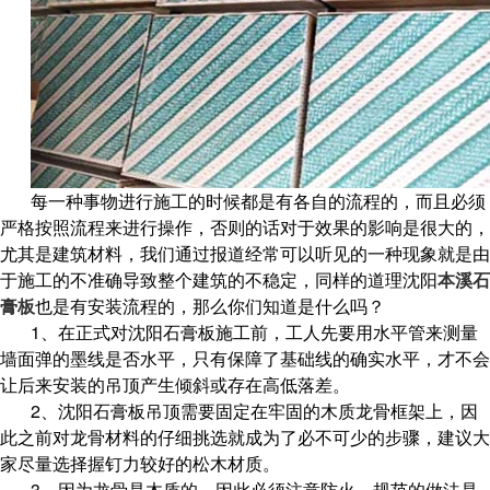
每一种事物进行施工的时候都是有各自的流程的，而且必须
严格按照流程来进行操作，否则的话对于效果的影响是很大的，
尤其是建筑材料，我们通过报道经常可以听见的一种现象就是由
于施工的不准确导致整个建筑的不稳定，同样的道理沈阳
本溪石
膏板
也是有安装流程的，那么你们知道是什么吗？
1、在正式对沈阳石膏板施工前，工人先要用水平管来测量
墙面弹的墨线是否水平，只有保障了基础线的确实水平，才不会
让后来安装的吊顶产生倾斜或存在高低落差。
2、沈阳石膏板吊顶需要固定在牢固的木质龙骨框架上，因
此之前对龙骨材料的仔细挑选就成为了必不可少的步骤，建议大
家尽量选择握钉力较好的松木材质。
3、因为龙骨是木质的，因此必须注意防火。规范的做法是