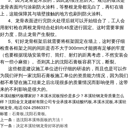
龙骨表面均匀涂刷防火涂料，等整根龙骨都见白了，再钉在墙
上，这能保障其与墙壁接触的地方也刷到防火涂料。
4、龙骨表面进行完防火处理后就可以开始组合了，工人会
用射钉枪在两根龙骨结合处斜向45度进行固定。这时需要掌握
好力度，防止龙骨产生裂纹。
5、钉好龙骨框架后就需要将框架固定在墙上，这时要仔细
检查各框架之间的间距是否不大于300mm才能拥有足够的牢度
（也要根据现场安装带灯、筒灯、射灯的距离考虑，不然安装会
有一些小麻烦）。否则其上的沈阳石膏板容易下沉，断裂。
这些都是建议施工单位进行仔细的研读的，而且也是可以作
为我们评判一家沈阳石膏板施工单位的资质能力情况，因为我们
都不希望在施工结束之后出现很多的质量情况而影响使用，这带
来的不利影响是很大的。
本溪硅酸钙板哪家好？本溪水泥板报价是多少？本溪轻钢龙骨质量怎么
样？沈阳金文龙建材有限公司专业承接本溪硅酸钙板,本溪水泥板,本溪轻
钢龙骨,,电话:024-25863371
标签：
石膏板
,
沈阳石膏板
,
上一条：
选沈阳本溪饰面板的方法！
下一条：
决定本溪轻钢龙骨好坏的标准