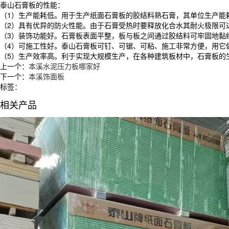
泰山石膏板的性能：
（1）生产能耗低。用于生产纸面石膏板的胶结料熟石膏，其单位生产能耗
（2）具有优异的防火性能。由于石膏受热时要释放化合水其耐火极限可达
（3）装饰功能好。石膏板表面平整，板与板之间通过胶结料可牢固地黏
（4）可施工性好。泰山石膏板可钉、可锯、可粘、施工非常方便，用它
（5）生产效率高。利于实现大规模生产，在各种建筑板材中，石膏板的
上一个：
本溪水泥压力板哪家好
下一个：
本溪饰面板
标签：
相关产品