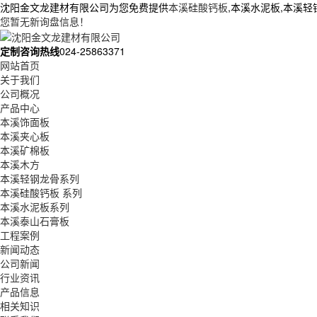
沈阳金文龙建材有限公司为您免费提供
本溪硅酸钙板
,本溪水泥板,本溪
您暂无新询盘信息！
定制咨询热线
024-25863371
网站首页
关于我们
公司概况
产品中心
本溪饰面板
本溪夹心板
本溪矿棉板
本溪木方
本溪轻钢龙骨系列
本溪硅酸钙板 系列
本溪水泥板系列
本溪泰山石膏板
工程案例
新闻动态
公司新闻
行业资讯
产品信息
相关知识