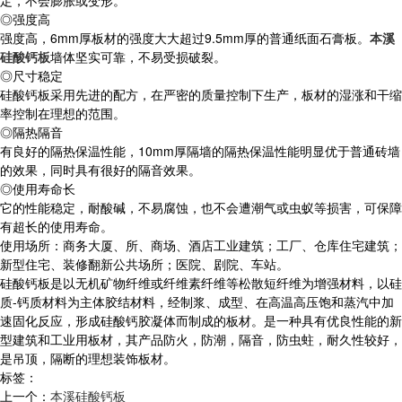
◎强度高
强度高，6mm厚板材的强度大大超过9.5mm厚的普通纸面石膏板。
本溪
硅酸钙板
墙体坚实可靠，不易受损破裂。
◎尺寸稳定
硅酸钙板采用先进的配方，在严密的质量控制下生产，板材的湿涨和干缩
率控制在理想的范围。
◎隔热隔音
有良好的隔热保温性能，10mm厚隔墙的隔热保温性能明显优于普通砖墙
的效果，同时具有很好的隔音效果。
◎使用寿命长
它的性能稳定，耐酸碱，不易腐蚀，也不会遭潮气或虫蚁等损害，可保障
有超长的使用寿命。
使用场所：商务大厦、所、商场、酒店工业建筑；工厂、仓库住宅建筑；
新型住宅、装修翻新公共场所；医院、剧院、车站。
硅酸钙板是以无机矿物纤维或纤维素纤维等松散短纤维为增强材料，以硅
质-钙质材料为主体胶结材料，经制浆、成型、在高温高压饱和蒸汽中加
速固化反应，形成硅酸钙胶凝体而制成的板材。是一种具有优良性能的新
型建筑和工业用板材，其产品防火，防潮，隔音，防虫蛀，耐久性较好，
是吊顶，隔断的理想装饰板材。
标签：
上一个：
本溪硅酸钙板