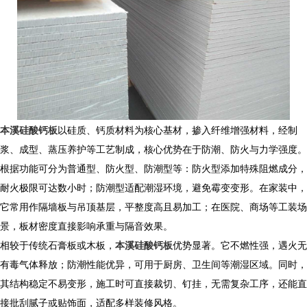
本溪硅酸钙板
以硅质、钙质材料为核心基材，掺入纤维增强材料，经制
浆、成型、蒸压养护等工艺制成，核心优势在于防潮、防火与力学强度。
根据功能可分为普通型、防火型、防潮型等：防火型添加特殊阻燃成分，
耐火极限可达数小时；防潮型适配潮湿环境，避免霉变变形。在家装中，
它常用作隔墙板与吊顶基层，平整度高且易加工；在医院、商场等工装场
景，板材密度直接影响承重与隔音效果。​
相较于传统石膏板或木板，
本溪硅酸钙板
优势显著。它不燃性强，遇火无
有毒气体释放；防潮性能优异，可用于厨房、卫生间等潮湿区域。同时，
其结构稳定不易变形，施工时可直接裁切、钉挂，无需复杂工序，还能直
接批刮腻子或贴饰面，适配多样装修风格。​